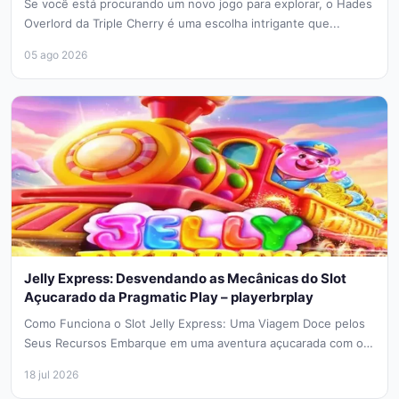
Se você está procurando um novo jogo para explorar, o Hades
Overlord da Triple Cherry é uma escolha intrigante que...
05 ago 2026
Jelly Express: Desvendando as Mecânicas do Slot
Açucarado da Pragmatic Play – playerbrplay
Como Funciona o Slot Jelly Express: Uma Viagem Doce pelos
Seus Recursos Embarque em uma aventura açucarada com o
slot...
18 jul 2026