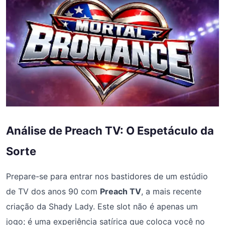
Análise de Preach TV: O Espetáculo da
Sorte
Prepare-se para entrar nos bastidores de um estúdio
de TV dos anos 90 com
Preach TV
, a mais recente
criação da Shady Lady. Este slot não é apenas um
jogo; é uma experiência satírica que coloca você no