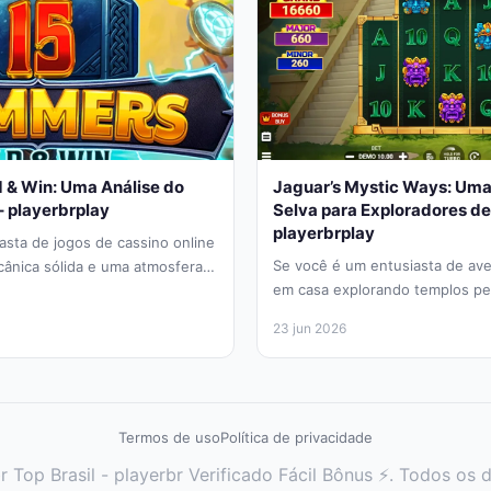
 & Win: Uma Análise do
Jaguar’s Mystic Ways: Uma
– playerbrplay
Selva para Exploradores de 
playerbrplay
asta de jogos de cassino online
Se você é um entusiasta de av
ânica sólida e uma atmosfera
em casa explorando templos pe
desvendando segredos escondi
23 jun 2026
Termos de uso
Política de privacidade
Top Brasil - playerbr Verificado Fácil Bônus ⚡. Todos os d