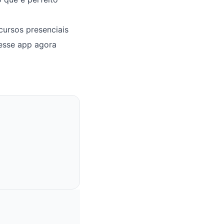
ursos presenciais
 esse app agora