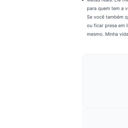
para quem tem a vi
Se você também qu
ou ficar presa em 
mesmo. Minha vida 