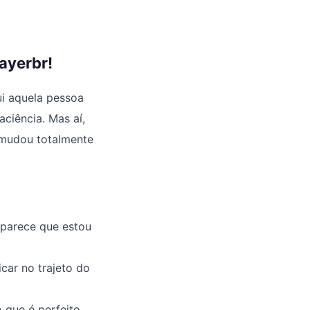
layerbr!
i aquela pessoa
ciência. Mas aí,
 mudou totalmente
 parece que estou
icar no trajeto do
o que é perfeito