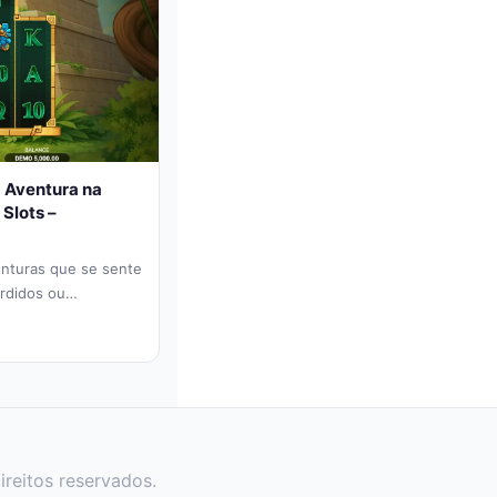
 Aventura na
Slots –
enturas que se sente
rdidos ou
dos sob...
ireitos reservados.