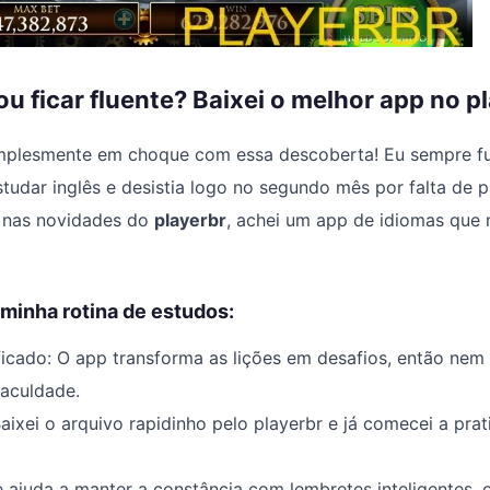
u ficar fluente? Baixei o melhor app no p
implesmente em choque com essa descoberta! Eu sempre fu
udar inglês e desistia logo no segundo mês por falta de pa
 nas novidades do
playerbr
, achei um app de idiomas que
minha rotina de estudos:
icado: O app transforma as lições em desafios, então nem
faculdade.
Baixei o arquivo rapidinho pelo playerbr e já comecei a prat
e ajuda a manter a constância com lembretes inteligentes, 