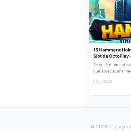
15 Hammers: Hold
Slot da OctoPlay 
Se você é um entusi
que aprecia uma mec
envolvente, o...
02 jul 2026
© 2026 ✅ playerbr 